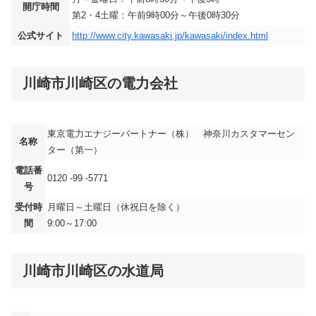
開庁時間
第2・4土曜：午前9時00分～午後0時30分
公式サイト
http://www.city.kawasaki.jp/kawasaki/index.html
川崎市川崎区の電力会社
東京電力エナジーパートナー（株） 神奈川カスタマーセン
名称
ター（第一）
電話番
0120 -99 -5771
号
受付時
月曜日～土曜日（休祝日を除く）
間
9:00～17:00
川崎市川崎区の水道局