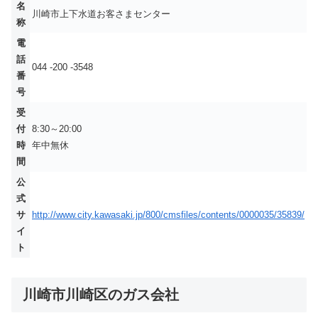
名
川崎市上下水道お客さまセンター
称
電
話
044 -200 -3548
番
号
受
付
8:30～20:00
時
年中無休
間
公
式
サ
http://www.city.kawasaki.jp/800/cmsfiles/contents/0000035/35839/
イ
ト
川崎市川崎区のガス会社