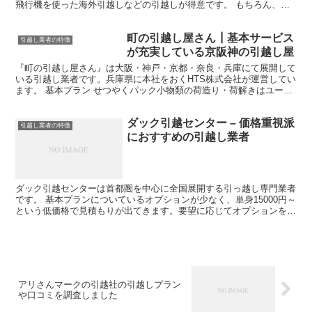
飛行機を使った海外引越しなどの引越しが得意です。 もちろん、国
内での単身者向け・家族向けの引越し事業も充実したプラ...
町の引越し屋さん┃基本サービス
引越し業者の特徴
が充実している京阪神の引越し屋
『町の引越し屋さん』は大阪・神戸・京都・奈良・兵庫にて展開して
いる引越し業者です。兵庫県に本社をおくHTS株式会社が運営してい
ます。 基本プラン せつやくパック小物類の荷造り・荷解きはユーザ
ーが行います。 らくらくパック小物類の荷造りは業者...
ダック引越センター – 価格重視派
引越し業者の特徴
におすすめの引越し業者
ダック引越センターは首都圏を中心に全国展開する引っ越し専門業者
です。 基本プランについているオプションが少なく、単身15000円～
という低価格で見積もりが出てきます。要望に応じてオプションをつ
けていくため、一人一人に合った引越しプランを提案...
アリさんマークの引越社の引越しプラン
や口コミを調査しました