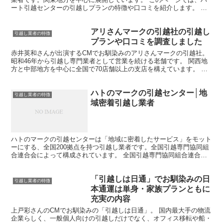
ート引越センターの引越しプランの特徴や口コミを紹介します。 ＞
＞ハート引越センターも参加する引越し見積もりサイト 引...
アリさんマークの引越社の引越し
引越し業者の特徴
プランや口コミを調査しました
赤井英和さんが出演するCMでお馴染みのアリさんマークの引越社。
昭和46年から引越し専門業者として営業を続ける老舗です。 関西地
方と中部地方を中心に全国で70店舗以上の支店を構えています。 ＞
＞アリさんマークの引越社から引越し見積もりをとる ...
ハトのマークの引越センター│地
引越し業者の特徴
域密着引越し業者
ハトのマークの引越センターは「地域に密着したサービス」をモット
ーにする、全国200拠点を持つ引越し業者です。全国引越専門協同組
合連合会によって構成されています。 全国引越専門協同組合連合会
は引越専門の中小運送業者が加盟する集まりですが、ハト...
「引越しは日通」でお馴染みの日
引越し業者の特徴
本通運は単身・家族プランともに
充実の内容
上戸彩さんのCMでお馴染みの「引越しは日通」。 国内最大手の物流
企業らしく、一般個人向けの引越しだけでなく、オフィス移転や船・