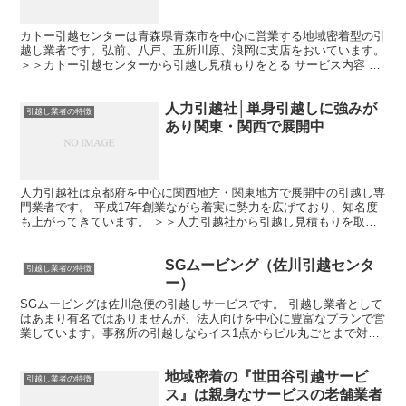
カトー引越センターは青森県青森市を中心に営業する地域密着型の引
越し業者です。弘前、八戸、五所川原、浪岡に支店をおいています。
＞＞カトー引越センターから引越し見積もりをとる サービス内容 学
生引越し・単身引越・家族の引越はもちろん、事務所の...
人力引越社│単身引越しに強みが
引越し業者の特徴
あり関東・関西で展開中
人力引越社は京都府を中心に関西地方・関東地方で展開中の引越し専
門業者です。 平成17年創業ながら着実に勢力を広げており、知名度
も上がってきています。 ＞＞人力引越社から引越し見積もりを取る
インターネットのみで確定見積もり 人力引越社の最大...
SGムービング（佐川引越センタ
引越し業者の特徴
ー）
SGムービングは佐川急便の引越しサービスです。 引越し業者として
はあまり有名ではありませんが、法人向けを中心に豊富なプランで営
業しています。事務所の引越しならイス1点からビル丸ごとまで対
応。 個人向けの引越しプランでは、運搬した家具の組み立...
地域密着の『世田谷引越サービ
引越し業者の特徴
ス』は親身なサービスの老舗業者