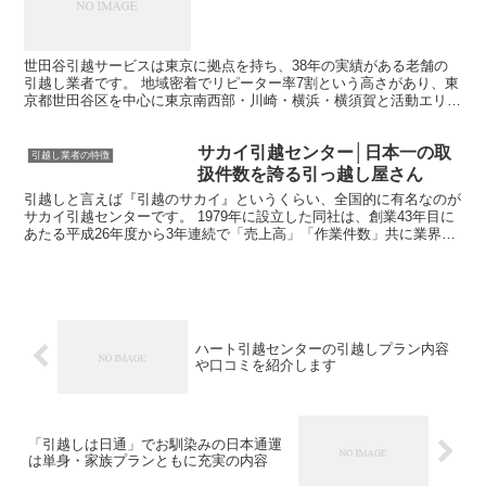
世田谷引越サービスは東京に拠点を持ち、38年の実績がある老舗の
引越し業者です。 地域密着でリピーター率7割という高さがあり、東
京都世田谷区を中心に東京南西部・川崎・横浜・横須賀と活動エリア
を広げています。 ＞＞世田谷引越サービスも参加中の引...
サカイ引越センター│日本一の取
引越し業者の特徴
扱件数を誇る引っ越し屋さん
引越しと言えば『引越のサカイ』というくらい、全国的に有名なのが
サカイ引越センターです。 1979年に設立した同社は、創業43年目に
あたる平成26年度から3年連続で「売上高」「作業件数」共に業界ナ
ンバーワンを達成しています。 ＞＞サカイ引越セ...
ハート引越センターの引越しプラン内容
や口コミを紹介します
「引越しは日通」でお馴染みの日本通運
は単身・家族プランともに充実の内容